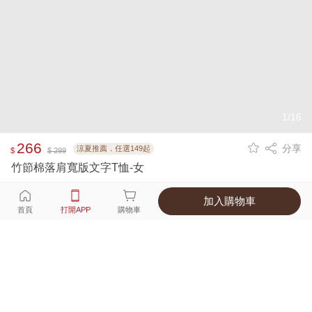
1/16
266
分享
涼夏推薦．任選149起
$
$ 299
竹節棉落肩寬版文字T恤-女
加入購物車
選擇
顏色 尺寸
首頁
打開APP
購物車
4種顏色
付款
超商取貨付款 ‧ 信用卡 ‧ LINE Pay
運費
父親節限定！超商取貨滿588免運費
打開APP