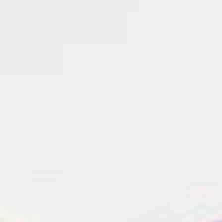
266
$ 299
$