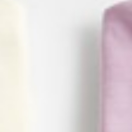
266
$ 299
$