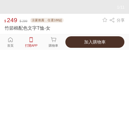
1/11
249
分享
涼夏推薦．任選188起
$
$ 299
竹節棉配色文字T恤-女
加入購物車
選擇
顏色 尺寸
首頁
打開APP
購物車
3種顏色
付款
超商取貨付款 ‧ 信用卡 ‧ LINE Pay
運費
父親節限定！超商取貨滿588免運費
打開APP
詳情
產地 ‧ 材質 ‧ 特色
真人試穿輕鬆選碼
商品尺寸表
商品評價（133）
查看全部