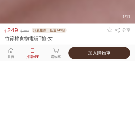
1/11
249
分享
涼夏推薦．任選149起
$
$ 299
竹節棉食物電繡T恤-女
加入購物車
選擇
顏色 尺寸
首頁
打開APP
購物車
4種顏色
付款
超商取貨付款 ‧ 信用卡 ‧ LINE Pay
運費
優惠倒數！超商取貨滿588免運費
打開APP
詳情
產地 ‧ 材質 ‧ 特色
真人試穿輕鬆選碼
商品尺寸表