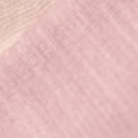
550
$ 590
$