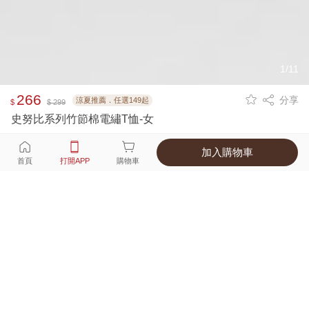
1/11
266
分享
涼夏推薦．任選149起
$
$ 299
史努比系列竹節棉電繡T恤-女
加入購物車
選擇
顏色 尺寸
首頁
打開APP
購物車
4種顏色
付款
超商取貨付款 ‧ 信用卡 ‧ LINE Pay
運費
優惠倒數！超商取貨滿588免運費
打開APP
配送
不提供海外配送
詳情
產地 ‧ 材質 ‧ 特色