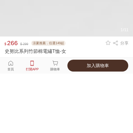
1/11
266
分享
涼夏推薦．任選149起
$
$ 299
史努比系列竹節棉電繡T恤-女
加入購物車
選擇
顏色 尺寸
首頁
打開APP
購物車
4種顏色
付款
超商取貨付款 ‧ 信用卡 ‧ LINE Pay
運費
APP獨享！超取滿680免運費
打開APP
配送
不提供海外配送
詳情
產地 ‧ 材質 ‧ 特色