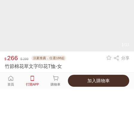
1/11
266
分享
涼夏推薦．任選188起
$
$ 299
竹節棉花草文字印花T恤-女
加入購物車
選擇
顏色 尺寸
首頁
打開APP
購物車
3種顏色
付款
超商取貨付款 ‧ 信用卡 ‧ LINE Pay
運費
父親節限定！超商取貨滿588免運費
打開APP
詳情
產地 ‧ 材質 ‧ 特色