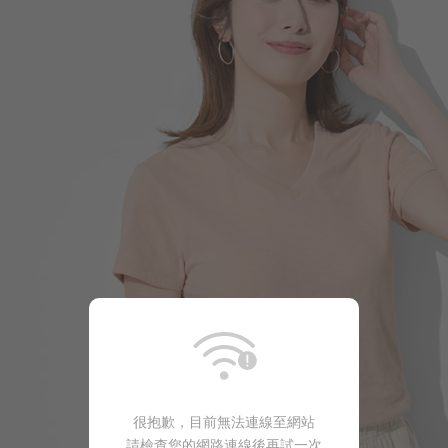
196
$
$ 299
很抱歉，目前無法連線至網站
請檢查您的網路連線後再試一次