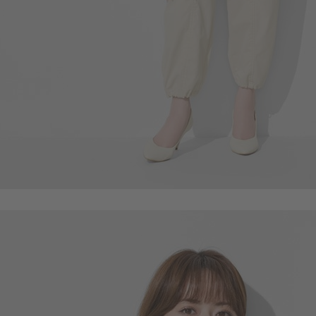
690
$