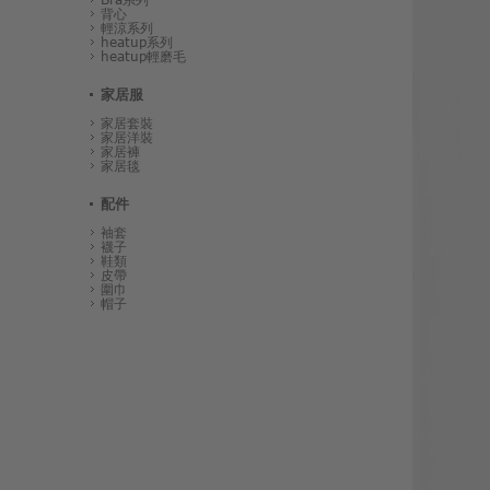
背心
輕涼系列
heatup系列
heatup輕磨毛
家居服
家居套裝
家居洋裝
家居褲
家居毯
配件
袖套
襪子
鞋類
皮帶
圍巾
帽子