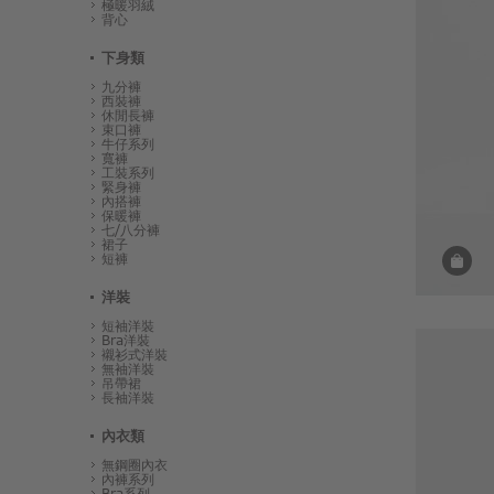
極暖羽絨
背心
下身類
九分褲
西裝褲
休閒長褲
束口褲
牛仔系列
寬褲
工裝系列
緊身褲
內搭褲
保暖褲
七/八分褲
裙子
短褲
洋裝
短袖洋裝
Bra洋裝
襯衫式洋裝
無袖洋裝
吊帶裙
長袖洋裝
內衣類
無鋼圈內衣
內褲系列
Bra系列