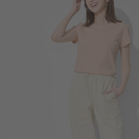
196
$
$ 299