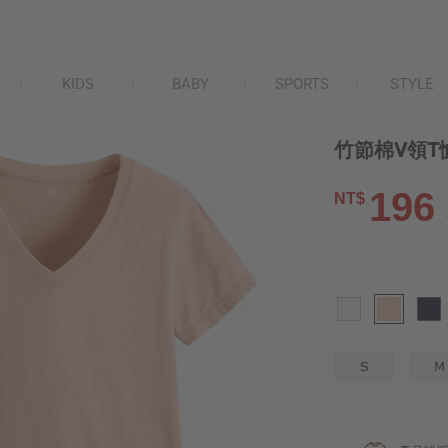
KIDS
BABY
SPORTS
STYLE
竹節棉V領T
196
NT$
S
M