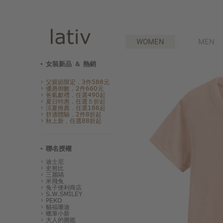
WOMEN
MEN
女裝新品 ＆ 熱銷
父親節限定．3件588元
優惠倒數．2件660元
爸氣獻禮．任選490起
夏日特惠．任選５折起
涼夏推薦．任選188起
舒適體驗．2件8折起
秋上新．任選88折起
聯名授權
迪士尼
史努比
三麗鷗
米飛兔
兔子便利商店
S.W.SMILEY
PEKO
貓福珊迪
蠟筆小新
大人的圖鑑