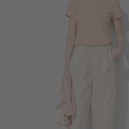
196
$
$ 299
399
$
$ 499