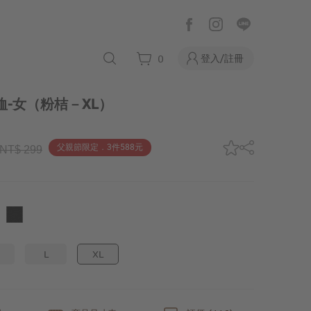
登入/註冊
0
恤-女
（粉桔－XL）
父親節限定．3件588元
NT$ 299
L
XL