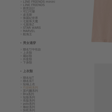
LINE FRIENDS minini
LINE FRIENDS
創意設計
可口可樂
皮克斯
侏羅紀世界
七龍珠大魔
七龍珠Z
STAR WARS
MARVEL
航海王
男女適穿
聯名T/中性款
上衣類
襯衫類
外套類
下身類
上衣類
聯名短T
聯名長T
短袖上衣
竹節棉系列
莫代爾系列
Bra系列
短版系列
長版系列
polo系列
條紋系列
快乾系列