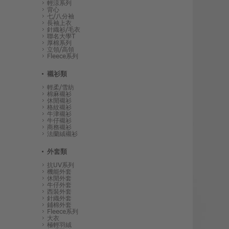
輕涼系列
背心
七/八分袖
長袖上衣
針織衫/毛衣
聯名大學T
厚棉系列
立領/高領
Fleece系列
襯衫類
輕柔/雪紡
棉麻襯衫
休閒襯衫
格紋襯衫
牛津襯衫
牛仔襯衫
商務襯衫
法蘭絨襯衫
外套類
抗UV系列
機能外套
休閒外套
牛仔外套
西裝外套
針織外套
鋪棉外套
Fleece系列
大衣
極輕羽絨