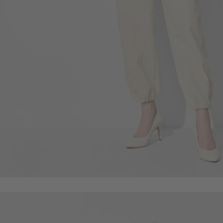
690
$