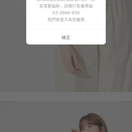
若需要協助，請撥打客服專線
03-2866-836
690
$
我們會盡力為您服務
確定