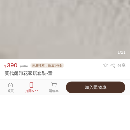
1/21
390
分享
涼夏推薦．任選149起
$
$ 399
莫代爾印花家居套裝-童
加入購物車
選擇
顏色 尺寸
首頁
打開APP
購物車
4種顏色
付款
超商取貨付款 ‧ 信用卡 ‧ LINE Pay
運費
父親節限定！超商取貨滿588免運費
打開APP