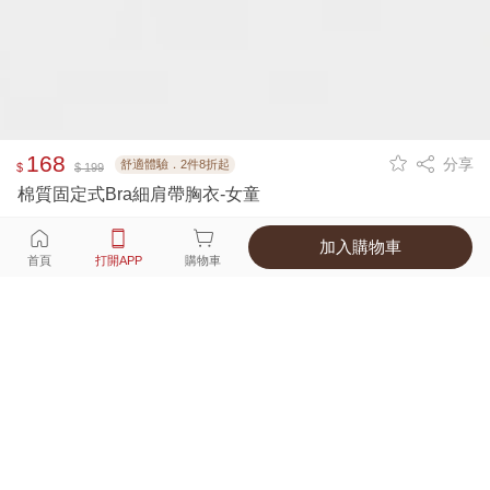
168
分享
舒適體驗．2件8折起
$
$ 199
棉質固定式Bra細肩帶胸衣-女童
加入購物車
選擇
顏色 尺寸
首頁
打開APP
購物車
4種顏色
付款
超商取貨付款 ‧ 信用卡 ‧ LINE Pay
運費
父親節限定！超商取貨滿588免運費
打開APP
詳情
產地 ‧ 材質 ‧ 特色