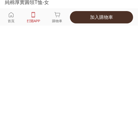
純棉厚實圓領T恤-女
加入購物車
選擇
顏色 尺寸
首頁
打開APP
購物車
7種顏色
付款
超商取貨付款 ‧ 信用卡 ‧ LINE Pay
運費
APP獨享！超取滿680免運費
打開APP
詳情
產地 ‧ 材質 ‧ 特色
真人試穿輕鬆選碼
商品尺寸表
商品評價（353）
查看全部
訂單後四碼：
8084
舒適