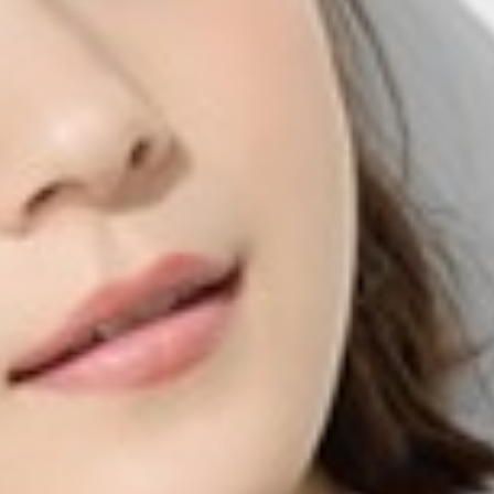
550
$ 59
$