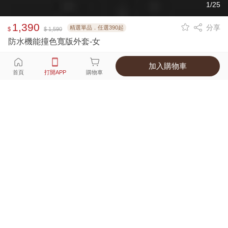
1/25
1,390
分享
精選單品．任選390起
$
$ 1,590
防水機能撞色寬版外套-女
加入購物車
選擇
顏色 尺寸
首頁
打開APP
購物車
2種顏色
付款
超商取貨付款 ‧ 信用卡 ‧ LINE Pay
運費
優惠倒數！超商取貨滿588免運費
打開APP
詳情
產地 ‧ 材質 ‧ 特色
真人試穿輕鬆選碼
商品尺寸表
商品評價（108）
查看全部
訂單後四碼：
9964