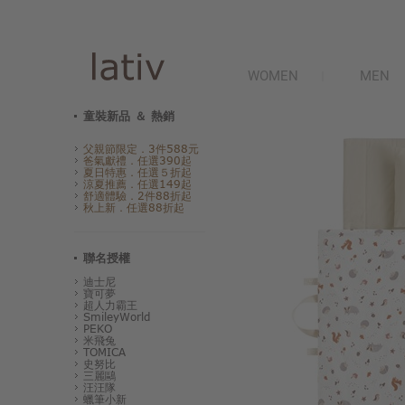
WOMEN
MEN
童裝新品 ＆ 熱銷
父親節限定．3件588元
爸氣獻禮．任選390起
夏日特惠．任選５折起
涼夏推薦．任選149起
舒適體驗．2件88折起
秋上新．任選88折起
聯名授權
迪士尼
寶可夢
超人力霸王
SmileyWorld
PEKO
米飛兔
TOMICA
史努比
三麗鷗
汪汪隊
蠟筆小新