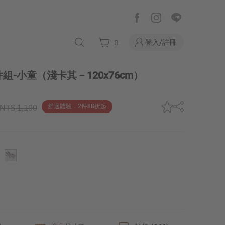
登入/註冊
0
組-小童
（淺卡其－120x76cm）
舒適體驗．2件88折起
NT$ 1,190