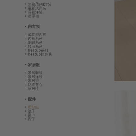
無袖/短袖洋裝
襯衫式洋裝
長袖洋裝
吊帶裙
內衣類
成長型內衣
內褲系列
網眼系列
輕涼系列
heatup系列
heatup輕磨毛
家居服
家居套裝
家居洋裝
家居褲
防踢背心
家居毯
配件
睡墊組
襪子
圍巾
帽子