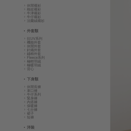
休閒襯衫
格紋襯衫
牛津襯衫
牛仔襯衫
法蘭絨襯衫
外套類
抗UV系列
機能外套
休閒外套
針織外套
鋪棉外套
Fleece系列
極輕羽絨
極暖羽絨
背心
下身類
休閒長褲
束口褲
牛仔系列
緊身褲
內搭褲
保暖褲
七分褲
裙子
短褲
洋裝