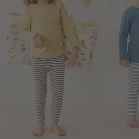
149
$
$ 199
990
$
$ 1,190
168
$
$ 199