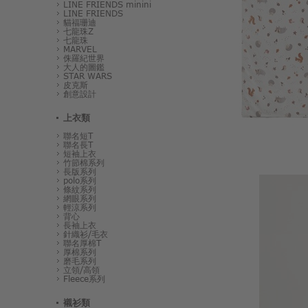
LINE FRIENDS minini
LINE FRIENDS
貓福珊迪
七龍珠Z
七龍珠
MARVEL
侏羅紀世界
大人的圖鑑
STAR WARS
皮克斯
創意設計
上衣類
聯名短T
聯名長T
短袖上衣
竹節棉系列
長版系列
polo系列
條紋系列
網眼系列
輕涼系列
背心
長袖上衣
針織衫/毛衣
聯名厚棉T
厚棉系列
磨毛系列
立領/高領
Fleece系列
襯衫類