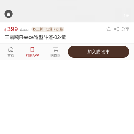
1/6
399
分享
秋上新．任選88折起
$
$ 499
三麗鷗Fleece造型斗篷-02-童
加入購物車
選擇
顏色 尺寸
首頁
打開APP
購物車
1種顏色
付款
超商取貨付款 ‧ 信用卡 ‧ LINE Pay
運費
父親節限定！超商取貨滿588免運費
打開APP
配送
不提供海外配送
詳情
產地 ‧ 材質 ‧ 特色
真人試穿輕鬆選碼
商品尺寸表