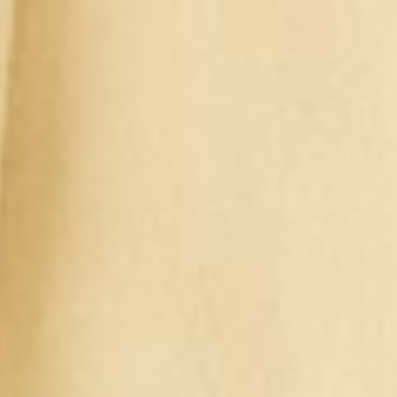
399
$ 499
$