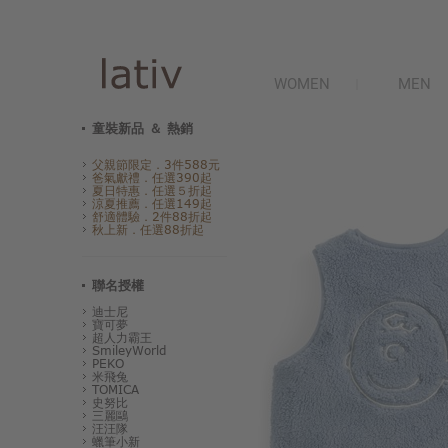
WOMEN
MEN
童裝新品 ＆ 熱銷
父親節限定．3件588元
爸氣獻禮．任選390起
夏日特惠．任選５折起
涼夏推薦．任選149起
舒適體驗．2件88折起
秋上新．任選88折起
聯名授權
迪士尼
寶可夢
超人力霸王
SmileyWorld
PEKO
米飛兔
TOMICA
史努比
三麗鷗
汪汪隊
蠟筆小新