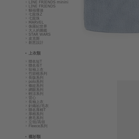
LINE FRIENDS minini
LINE FRIENDS
貓福珊迪
七龍珠Z
七龍珠
MARVEL
侏羅紀世界
大人的圖鑑
STAR WARS
皮克斯
創意設計
上衣類
聯名短T
聯名長T
短袖上衣
竹節棉系列
長版系列
polo系列
條紋系列
網眼系列
輕涼系列
背心
長袖上衣
針織衫/毛衣
聯名厚棉T
厚棉系列
磨毛系列
立領/高領
Fleece系列
襯衫類