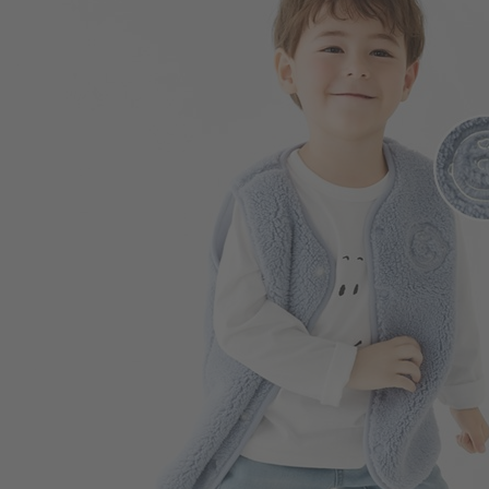
169
$
$ 249
290
$
$ 350