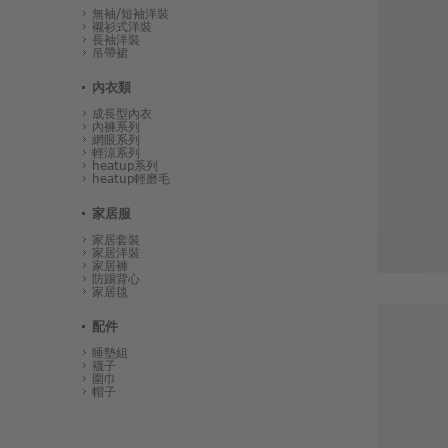
無袖/短袖洋裝
襯衫式洋裝
長袖洋裝
吊帶裙
內衣類
成長型內衣
內褲系列
網眼系列
輕涼系列
heatup系列
heatup輕磨毛
家居服
家居套裝
家居洋裝
家居褲
防踢背心
家居毯
配件
睡墊組
襪子
圍巾
帽子