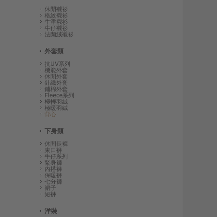
休閒襯衫
格紋襯衫
牛津襯衫
牛仔襯衫
法蘭絨襯衫
外套類
抗UV系列
機能外套
休閒外套
針織外套
鋪棉外套
Fleece系列
極輕羽絨
極暖羽絨
背心
下身類
休閒長褲
束口褲
牛仔系列
緊身褲
內搭褲
保暖褲
七分褲
裙子
短褲
洋裝