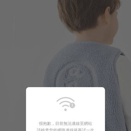
169
$
$ 249
很抱歉，目前無法連線至網站
請檢查您的網路連線後再試一次