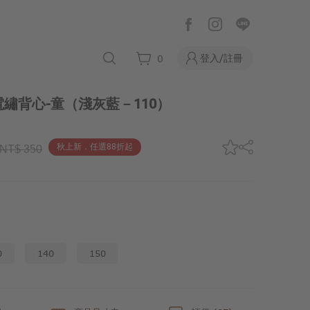
登入/註冊
0
繡背心-童
（淺灰藍－110）
秋上新．任選88折起
NT$ 350
0
140
150