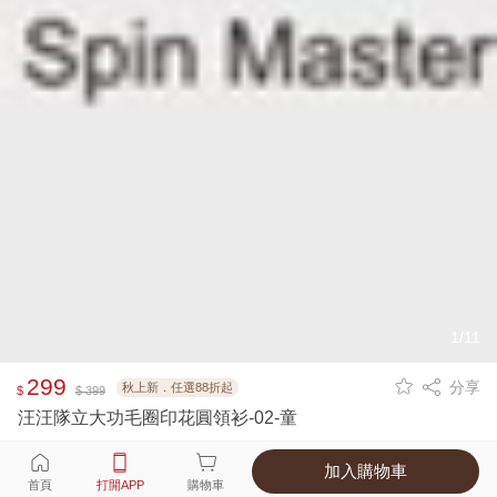
1/11
299
分享
秋上新．任選88折起
$
$ 399
汪汪隊立大功毛圈印花圓領衫-02-童
加入購物車
選擇
顏色 尺寸
首頁
打開APP
購物車