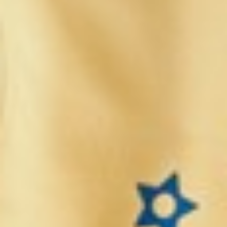
249
$ 350
$