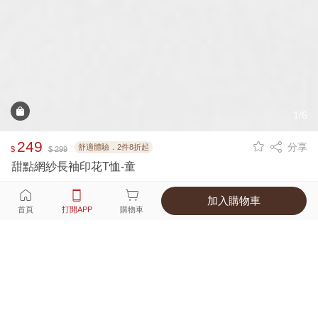
1/6
249
分享
舒適體驗．2件8折起
$
$ 299
甜點網紗長袖印花T恤-童
加入購物車
選擇
顏色 尺寸
首頁
打開APP
購物車
1種顏色
付款
超商取貨付款 ‧ 信用卡 ‧ LINE Pay
運費
父親節限定！超商取貨滿588免運費
打開APP
詳情
產地 ‧ 材質 ‧ 特色