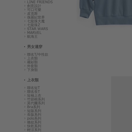
LINE FRIENDS
創意設計
可口可樂
皮克斯
侏羅紀世界
七龍珠大魔
七龍珠Z
STAR WARS
MARVEL
航海王
男女適穿
聯名T/中性款
上衣類
襯衫類
外套類
下身類
上衣類
聯名短T
聯名長T
短袖上衣
竹節棉系列
莫代爾系列
Bra系列
短版系列
長版系列
polo系列
條紋系列
快乾系列
輕涼系列