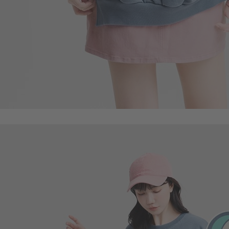
350
$
$ 590