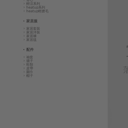
輕涼系列
heatup系列
heatup輕磨毛
家居服
家居套裝
家居洋裝
家居褲
家居毯
配件
袖套
襪子
鞋類
皮帶
圍巾
帽子