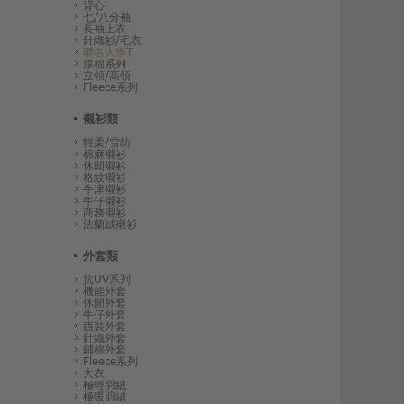
背心
七/八分袖
長袖上衣
針織衫/毛衣
聯名大學T
厚棉系列
立領/高領
Fleece系列
襯衫類
輕柔/雪紡
棉麻襯衫
休閒襯衫
格紋襯衫
牛津襯衫
牛仔襯衫
商務襯衫
法蘭絨襯衫
外套類
抗UV系列
機能外套
休閒外套
牛仔外套
西裝外套
針織外套
鋪棉外套
Fleece系列
大衣
極輕羽絨
極暖羽絨