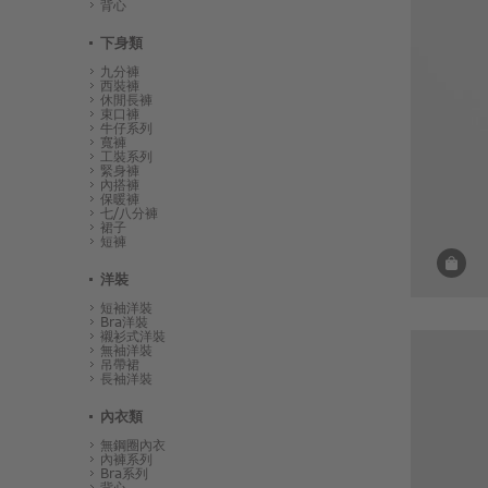
背心
下身類
九分褲
西裝褲
休閒長褲
束口褲
牛仔系列
寬褲
工裝系列
緊身褲
內搭褲
保暖褲
七/八分褲
裙子
短褲
洋裝
短袖洋裝
Bra洋裝
襯衫式洋裝
無袖洋裝
吊帶裙
長袖洋裝
內衣類
無鋼圈內衣
內褲系列
Bra系列
背心