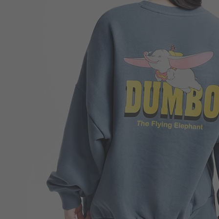
390
$
$ 650