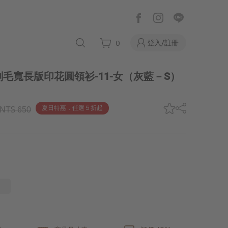
登入/註冊
0
毛寬長版印花圓領衫-11-女
（灰藍－S）
夏日特惠．任選５折起
NT$ 650