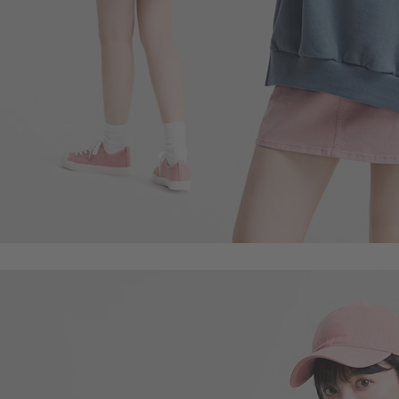
$
$ 590
49
$
$ 59