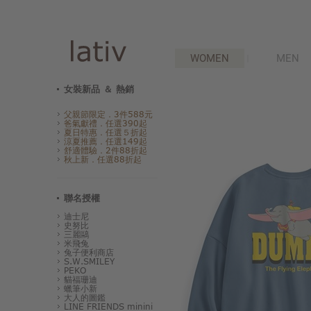
WOMEN
MEN
女裝新品 ＆ 熱銷
父親節限定．3件588元
爸氣獻禮．任選390起
夏日特惠．任選５折起
涼夏推薦．任選149起
舒適體驗．2件88折起
秋上新．任選88折起
聯名授權
迪士尼
史努比
三麗鷗
米飛兔
兔子便利商店
S.W.SMILEY
PEKO
貓福珊迪
蠟筆小新
大人的圖鑑
LINE FRIENDS minini