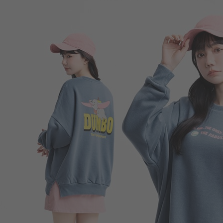
390
$
$ 650
350