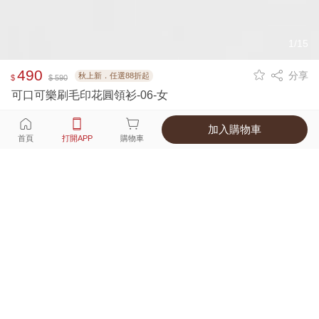
1/15
490
分享
秋上新．任選88折起
$
$ 590
可口可樂刷毛印花圓領衫-06-女
加入購物車
選擇
顏色 尺寸
首頁
打開APP
購物車
3種顏色
付款
超商取貨付款 ‧ 信用卡 ‧ LINE Pay
運費
優惠倒數！超商取貨滿588免運費
打開APP
配送
不提供海外配送
詳情
產地 ‧ 材質 ‧ 特色
真人試穿輕鬆選碼
商品尺寸表