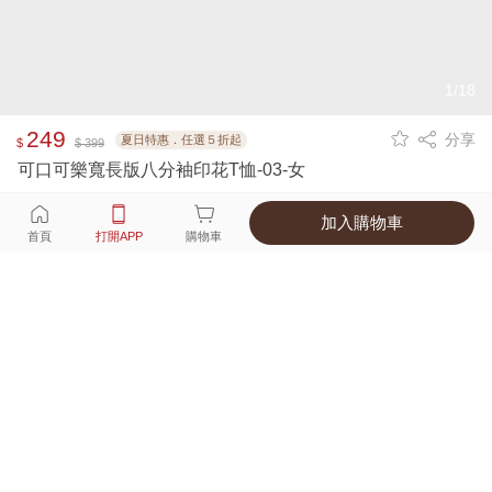
1/18
249
分享
夏日特惠．任選５折起
$
$ 399
可口可樂寬長版八分袖印花T恤-03-女
加入購物車
選擇
顏色 尺寸
首頁
打開APP
購物車
2種顏色
付款
超商取貨付款 ‧ 信用卡 ‧ LINE Pay
運費
父親節限定！超商取貨滿588免運費
打開APP
配送
不提供海外配送
詳情
產地 ‧ 材質 ‧ 特色