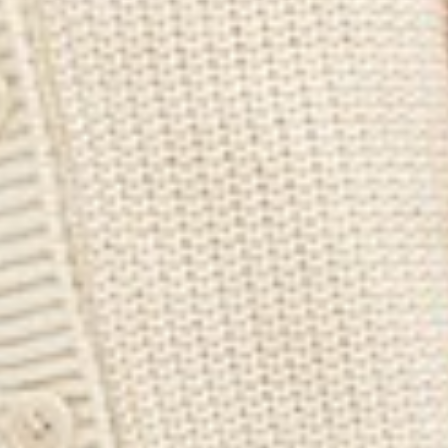
399
$ 450
$