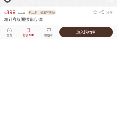
1/15
399
分享
秋上新．任選88折起
$
$ 450
粗針寬版開襟背心-童
加入購物車
選擇
顏色 尺寸
首頁
打開APP
購物車
2種顏色
付款
超商取貨付款 ‧ 信用卡 ‧ LINE Pay
運費
父親節限定！超商取貨滿588免運費
打開APP
詳情
產地 ‧ 材質 ‧ 特色
真人試穿輕鬆選碼
商品尺寸表
商品評價（47）
查看全部
訂單後四碼：
1695