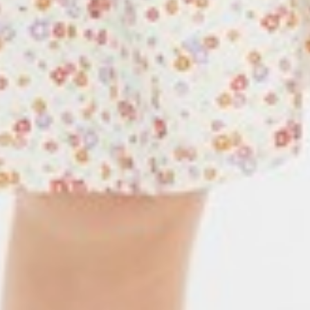
399
$ 450
$