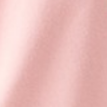
330
$ 499
$