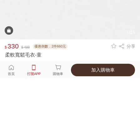
1/15
330
分享
優惠倒數．2件660元
$
$ 499
柔軟寬鬆毛衣-童
加入購物車
選擇
顏色 尺寸
首頁
打開APP
購物車
3種顏色
付款
超商取貨付款 ‧ 信用卡 ‧ LINE Pay
運費
父親節限定！超商取貨滿588免運費
打開APP
詳情
產地 ‧ 材質 ‧ 特色
真人試穿輕鬆選碼
商品尺寸表