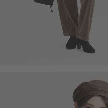
105
$
$ 119