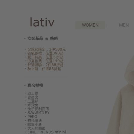
WOMEN
MEN
女裝新品 ＆ 熱銷
父親節限定．3件588元
爸氣獻禮．任選390起
夏日特惠．任選５折起
涼夏推薦．任選149起
舒適體驗．2件88折起
秋上新．任選88折起
聯名授權
迪士尼
史努比
三麗鷗
米飛兔
兔子便利商店
S.W.SMILEY
PEKO
貓福珊迪
蠟筆小新
大人的圖鑑
LINE FRIENDS minini