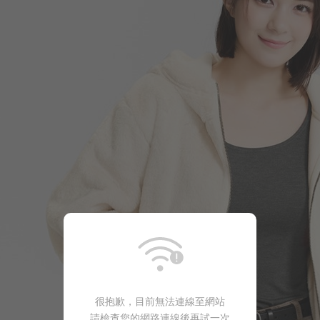
590
$
$ 690
即將上架
很抱歉，目前無法連線至網站
請檢查您的網路連線後再試一次