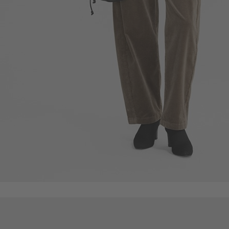
即將上架
105
$
$ 119