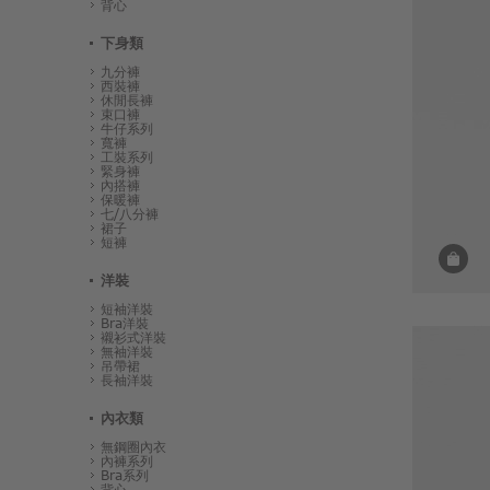
背心
下身類
九分褲
西裝褲
休閒長褲
束口褲
牛仔系列
寬褲
工裝系列
緊身褲
內搭褲
保暖褲
七/八分褲
裙子
短褲
洋裝
短袖洋裝
Bra洋裝
襯衫式洋裝
無袖洋裝
吊帶裙
長袖洋裝
內衣類
無鋼圈內衣
內褲系列
Bra系列
背心