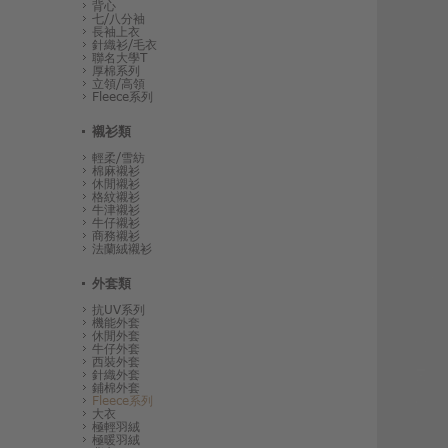
背心
七/八分袖
長袖上衣
針織衫/毛衣
聯名大學T
厚棉系列
立領/高領
Fleece系列
襯衫類
輕柔/雪紡
棉麻襯衫
休閒襯衫
格紋襯衫
牛津襯衫
牛仔襯衫
商務襯衫
法蘭絨襯衫
外套類
抗UV系列
機能外套
休閒外套
牛仔外套
西裝外套
針織外套
鋪棉外套
Fleece系列
大衣
極輕羽絨
極暖羽絨