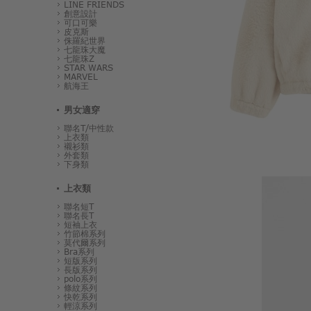
LINE FRIENDS
創意設計
可口可樂
皮克斯
侏羅紀世界
七龍珠大魔
七龍珠Z
STAR WARS
MARVEL
航海王
男女適穿
聯名T/中性款
上衣類
襯衫類
外套類
下身類
上衣類
聯名短T
聯名長T
短袖上衣
竹節棉系列
莫代爾系列
Bra系列
短版系列
長版系列
polo系列
條紋系列
快乾系列
輕涼系列