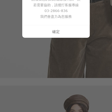
若需要協助，請撥打客服專線
290
$
$ 350
03-2866-836
我們會盡力為您服務
確定
即將上架