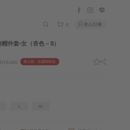
登入/註冊
0
帽外套-女
（杏色－S）
秋上新．任選88折起
NT$ 690
L
XL