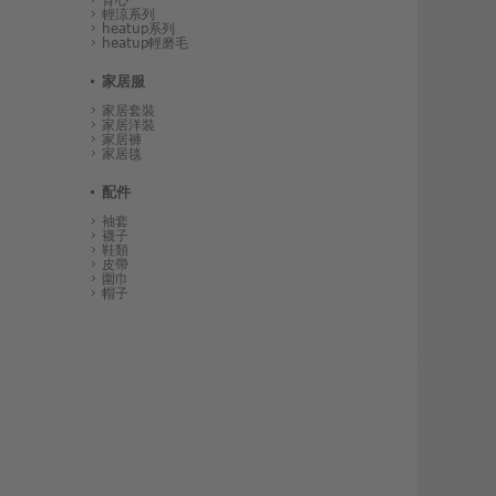
輕涼系列
heatup系列
heatup輕磨毛
家居服
家居套裝
家居洋裝
家居褲
家居毯
配件
袖套
襪子
鞋類
皮帶
圍巾
帽子