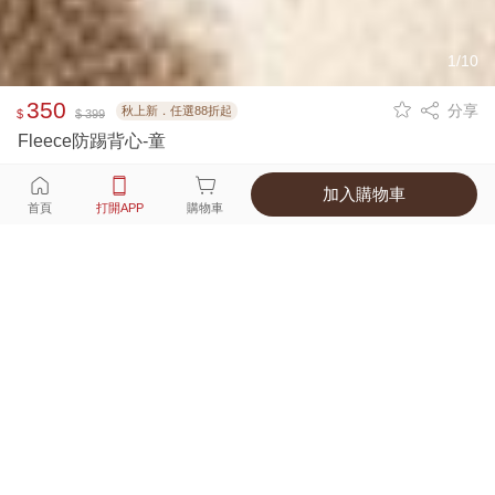
1/10
350
分享
秋上新．任選88折起
$
$ 399
Fleece防踢背心-童
加入購物車
選擇
顏色 尺寸
首頁
打開APP
購物車
1種顏色
付款
超商取貨付款 ‧ 信用卡 ‧ LINE Pay
運費
父親節限定！超商取貨滿588免運費
打開APP
詳情
產地 ‧ 材質 ‧ 特色
真人試穿輕鬆選碼
商品尺寸表