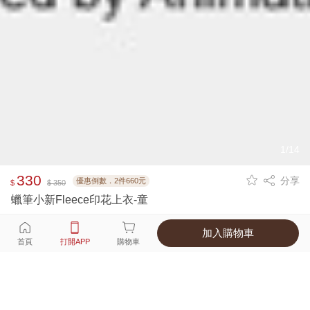
1/14
330
分享
優惠倒數．2件660元
$
$ 350
蠟筆小新Fleece印花上衣-童
加入購物車
選擇
顏色 尺寸
首頁
打開APP
購物車
3種顏色
付款
超商取貨付款 ‧ 信用卡 ‧ LINE Pay