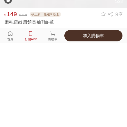
1/28
149
分享
秋上新．任選88折起
$
$ 199
磨毛羅紋圓領長袖T恤-童
加入購物車
選擇
顏色 尺寸
首頁
打開APP
購物車
10種顏色
付款
超商取貨付款 ‧ 信用卡 ‧ LINE Pay
運費
APP獨享！超取滿680免運費
打開APP
詳情
產地 ‧ 材質 ‧ 特色
真人試穿輕鬆選碼
商品尺寸表
商品評價（908）
查看全部
訂單後四碼：
3836