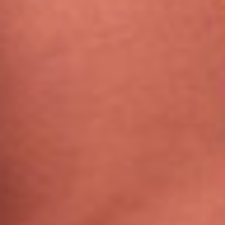
149
$ 199
$