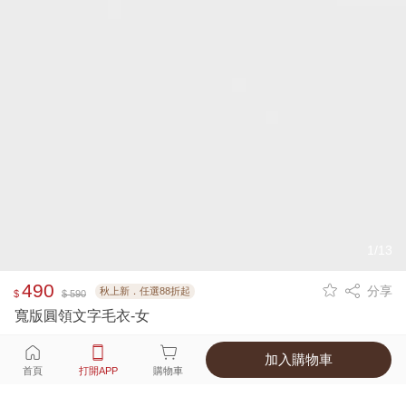
1/13
490
分享
秋上新．任選88折起
$
$ 590
寬版圓領文字毛衣-女
加入購物車
選擇
顏色 尺寸
首頁
打開APP
購物車
2種顏色