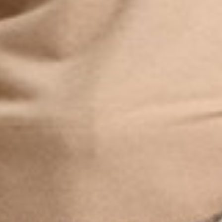
550
$ 590
$