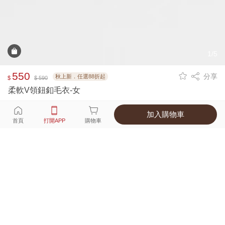
1/5
550
分享
秋上新．任選88折起
$
$ 590
柔軟V領鈕釦毛衣-女
加入購物車
選擇
顏色 尺寸
首頁
打開APP
購物車
3種顏色
付款
超商取貨付款 ‧ 信用卡 ‧ LINE Pay
運費
父親節限定！超商取貨滿588免運費
打開APP
詳情
產地 ‧ 材質 ‧ 特色