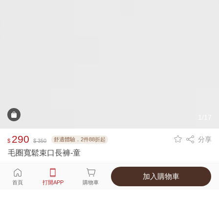
1/17
290
分享
舒適體驗．2件88折起
$
$ 350
毛圈寬鬆束口長褲-童
加入購物車
選擇
顏色 尺寸
首頁
打開APP
購物車
5種顏色