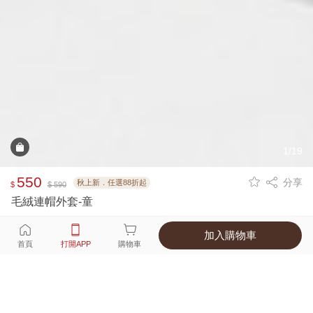
1/19
550
分享
秋上新．任選88折起
$
$ 590
毛絨連帽外套-童
加入購物車
選擇
顏色 尺寸
首頁
打開APP
購物車
4種顏色
付款
超商取貨付款 ‧ 信用卡 ‧ LINE Pay