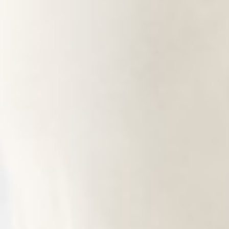
290
$ 350
$