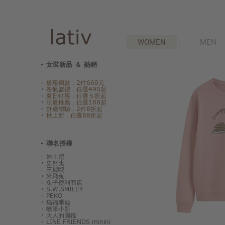
WOMEN
MEN
女裝新品 ＆ 熱銷
優惠倒數．2件660元
爸氣獻禮．任選490起
夏日特惠．任選５折起
涼夏推薦．任選188起
舒適體驗．2件8折起
秋上新．任選88折起
聯名授權
迪士尼
史努比
三麗鷗
米飛兔
兔子便利商店
S.W.SMILEY
PEKO
貓福珊迪
蠟筆小新
大人的圖鑑
LINE FRIENDS minini