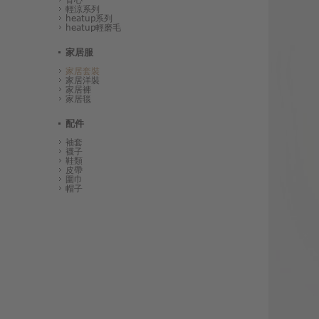
輕涼系列
heatup系列
heatup輕磨毛
家居服
家居套裝
家居洋裝
家居褲
家居毯
配件
袖套
襪子
鞋類
皮帶
圍巾
帽子