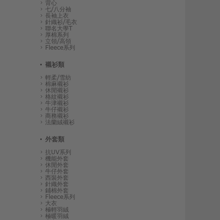
背心
七/八分袖
長袖上衣
針織衫/毛衣
聯名大學T
厚棉系列
立領/高領
Fleece系列
襯衫類
輕柔/雪紡
棉麻襯衫
休閒襯衫
格紋襯衫
牛津襯衫
牛仔襯衫
商務襯衫
法蘭絨襯衫
外套類
抗UV系列
機能外套
休閒外套
牛仔外套
西裝外套
針織外套
鋪棉外套
Fleece系列
大衣
極輕羽絨
極暖羽絨