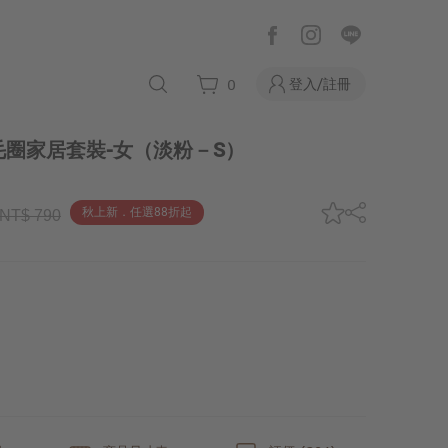
登入/註冊
0
圈家居套裝-女
（淡粉－S）
秋上新．任選88折起
NT$ 790