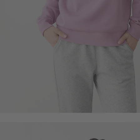
750
$
$ 790