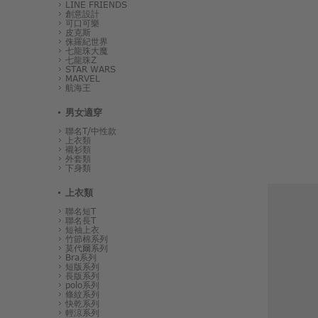
LINE FRIENDS
創意設計
可口可樂
皮克斯
侏羅紀世界
七龍珠大魔
七龍珠Z
STAR WARS
MARVEL
航海王
男女適穿
聯名T/中性款
上衣類
襯衫類
外套類
下身類
上衣類
聯名短T
聯名長T
短袖上衣
竹節棉系列
莫代爾系列
Bra系列
短版系列
長版系列
polo系列
條紋系列
快乾系列
輕涼系列