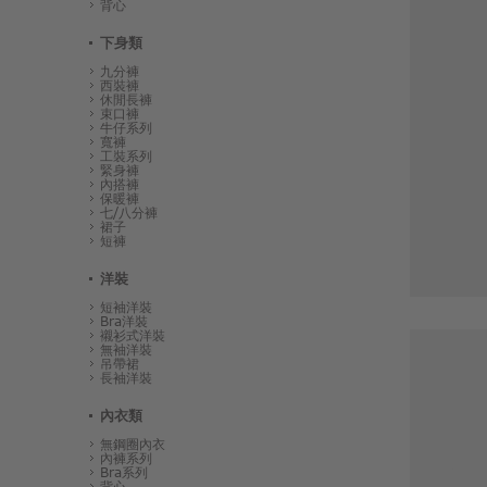
背心
下身類
九分褲
西裝褲
休閒長褲
束口褲
牛仔系列
寬褲
工裝系列
緊身褲
內搭褲
保暖褲
七/八分褲
裙子
短褲
洋裝
短袖洋裝
Bra洋裝
襯衫式洋裝
無袖洋裝
吊帶裙
長袖洋裝
內衣類
無鋼圈內衣
內褲系列
Bra系列
背心