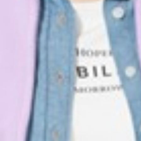
350
$ 399
$