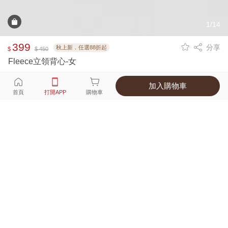
1/14
399
分享
秋上新．任選88折起
$
$ 450
Fleece立領背心-女
加入購物車
選擇
顏色 尺寸
首頁
打開APP
購物車
8種顏色
付款
超商取貨付款 ‧ 信用卡 ‧ LINE Pay
運費
APP獨享！超取滿680免運費
打開APP
詳情
產地 ‧ 材質 ‧ 特色
真人試穿輕鬆選碼
商品尺寸表