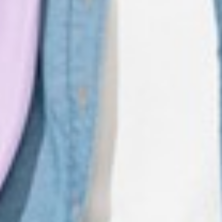
450
$