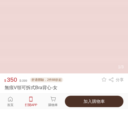
1/3
350
分享
舒適體驗．2件88折起
$
$ 399
無痕V領可拆式Bra背心-女
加入購物車
選擇
顏色 尺寸
首頁
打開APP
購物車
1種顏色
付款
超商取貨付款 ‧ 信用卡 ‧ LINE Pay