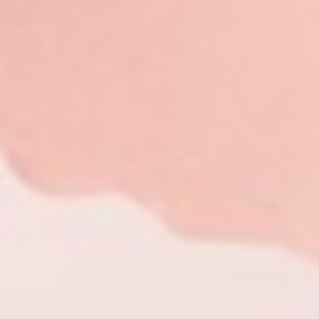
139
$ 149
$