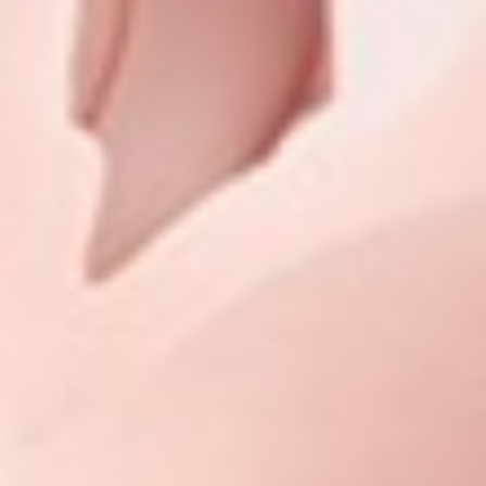
350
$ 399
$