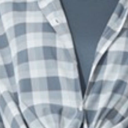
330
$ 499
$