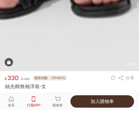
1/16
330
分享
優惠倒數．2件660元
$
$ 499
絲光棉無袖洋裝-女
加入購物車
選擇
顏色 尺寸
首頁
打開APP
購物車
3種顏色
付款
超商取貨付款 ‧ 信用卡 ‧ LINE Pay