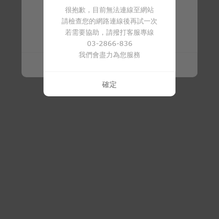
很抱歉，目前無法連線至網站
請檢查您的網路連線後再試一次
商品已下架
若需要協助，請撥打客服專線
03-2866-836
我們會盡力為您服務
確定
確定