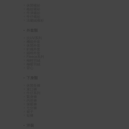
休閒襯衫
格紋襯衫
牛津襯衫
牛仔襯衫
法蘭絨襯衫
外套類
抗UV系列
機能外套
休閒外套
針織外套
鋪棉外套
Fleece系列
極輕羽絨
極暖羽絨
背心
下身類
休閒長褲
束口褲
牛仔系列
緊身褲
內搭褲
保暖褲
七分褲
裙子
短褲
洋裝