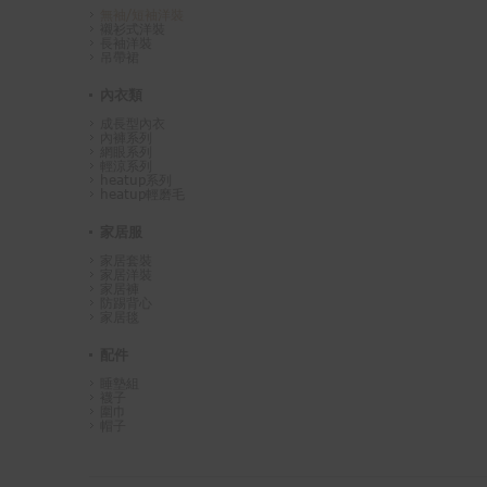
無袖/短袖洋裝
襯衫式洋裝
長袖洋裝
吊帶裙
內衣類
成長型內衣
內褲系列
網眼系列
輕涼系列
heatup系列
heatup輕磨毛
家居服
家居套裝
家居洋裝
家居褲
防踢背心
家居毯
配件
睡墊組
襪子
圍巾
帽子