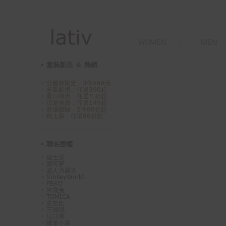
WOMEN
MEN
童裝新品 ＆ 熱銷
父親節限定．3件588元
爸氣獻禮．任選390起
夏日特惠．任選５折起
涼夏推薦．任選149起
舒適體驗．2件88折起
秋上新．任選88折起
聯名授權
迪士尼
寶可夢
超人力霸王
SmileyWorld
PEKO
米飛兔
TOMICA
史努比
三麗鷗
汪汪隊
蠟筆小新