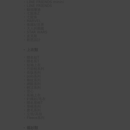
LINE FRIENDS minini
LINE FRIENDS
貓福珊迪
七龍珠Z
七龍珠
MARVEL
侏羅紀世界
大人的圖鑑
STAR WARS
皮克斯
創意設計
上衣類
聯名短T
聯名長T
短袖上衣
竹節棉系列
長版系列
polo系列
條紋系列
網眼系列
輕涼系列
背心
長袖上衣
針織衫/毛衣
聯名厚棉T
厚棉系列
磨毛系列
立領/高領
Fleece系列
襯衫類