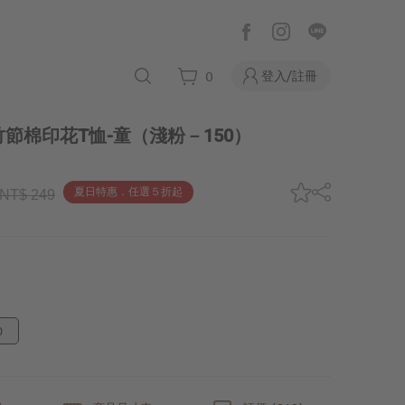
登入/註冊
0
節棉印花T恤-童
（淺粉－150）
夏日特惠．任選５折起
NT$ 249
0