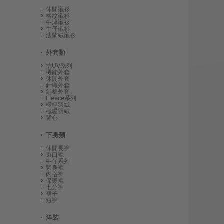
休閒襯衫
格紋襯衫
牛津襯衫
牛仔襯衫
法蘭絨襯衫
外套類
抗UV系列
機能外套
休閒外套
針織外套
鋪棉外套
Fleece系列
極輕羽絨
極暖羽絨
背心
下身類
休閒長褲
束口褲
牛仔系列
緊身褲
內搭褲
保暖褲
七分褲
裙子
短褲
洋裝