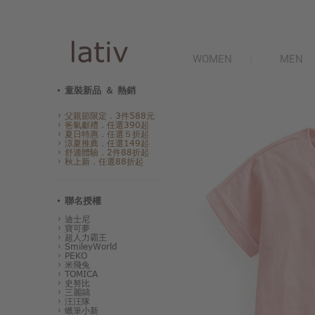
WOMEN
MEN
童裝新品 ＆ 熱銷
父親節限定．3件588元
爸氣獻禮．任選390起
夏日特惠．任選５折起
涼夏推薦．任選149起
舒適體驗．2件88折起
秋上新．任選88折起
聯名授權
迪士尼
寶可夢
超人力霸王
SmileyWorld
PEKO
米飛兔
TOMICA
史努比
三麗鷗
汪汪隊
蠟筆小新