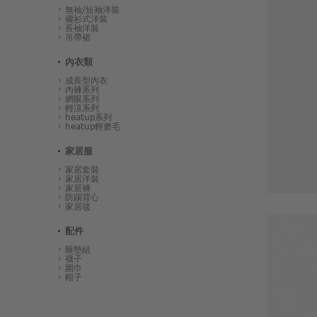
無袖/短袖洋裝
襯衫式洋裝
長袖洋裝
吊帶裙
內衣類
成長型內衣
內褲系列
網眼系列
輕涼系列
heatup系列
heatup輕磨毛
家居服
家居套裝
家居洋裝
家居褲
防踢背心
家居毯
配件
睡墊組
襪子
圍巾
帽子