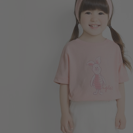
149
$
$ 249