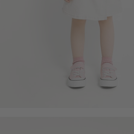
49
$
$ 59