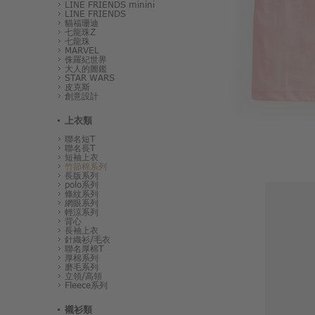
LINE FRIENDS minini
LINE FRIENDS
貓福珊迪
七龍珠Z
七龍珠
MARVEL
侏羅紀世界
大人的圖鑑
STAR WARS
皮克斯
創意設計
上衣類
聯名短T
聯名長T
短袖上衣
竹節棉系列
長版系列
polo系列
條紋系列
網眼系列
輕涼系列
背心
長袖上衣
針織衫/毛衣
聯名厚棉T
厚棉系列
磨毛系列
立領/高領
Fleece系列
襯衫類