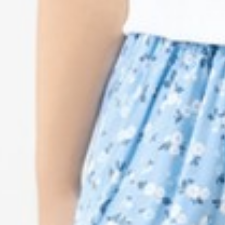
299
$ 450
$