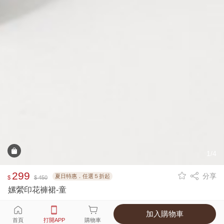
1/4
299
分享
夏日特惠．任選５折起
$
$ 450
嫘縈印花褲裙-童
加入購物車
選擇
顏色 尺寸
首頁
打開APP
購物車