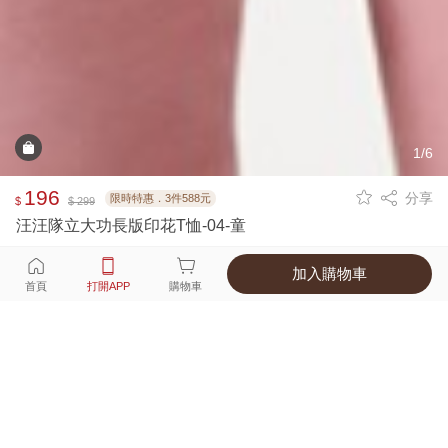
1/6
196
分享
限時特惠．3件588元
$
$ 299
汪汪隊立大功長版印花T恤-04-童
加入購物車
選擇
顏色 尺寸
首頁
打開APP
購物車
1種顏色
付款
超商取貨付款 ‧ 信用卡 ‧ LINE Pay
運費
優惠倒數！超商取貨滿588免運費
打開APP
配送
不提供海外配送