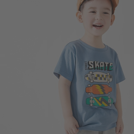
99
$
$ 249