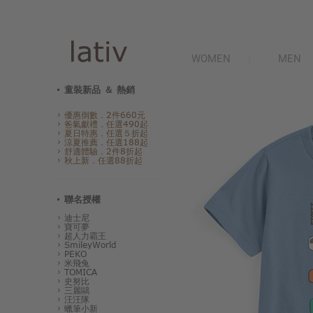
WOMEN
MEN
童裝新品 ＆ 熱銷
優惠倒數．2件660元
爸氣獻禮．任選490起
夏日特惠．任選５折起
涼夏推薦．任選188起
舒適體驗．2件8折起
秋上新．任選88折起
聯名授權
迪士尼
寶可夢
超人力霸王
SmileyWorld
PEKO
米飛兔
TOMICA
史努比
三麗鷗
汪汪隊
蠟筆小新