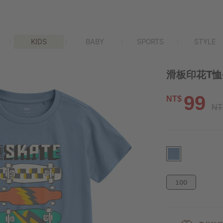
KIDS
BABY
SPORTS
STYLE
滑板印花T恤
99
NT$
NT
100