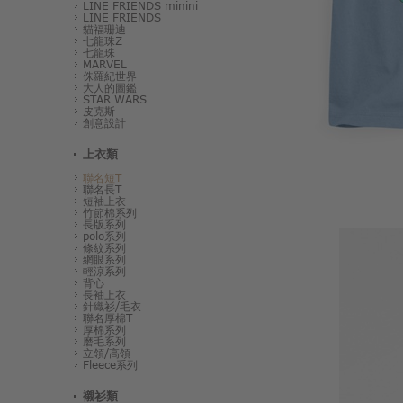
LINE FRIENDS minini
LINE FRIENDS
貓福珊迪
七龍珠Z
七龍珠
MARVEL
侏羅紀世界
大人的圖鑑
STAR WARS
皮克斯
創意設計
上衣類
聯名短T
聯名長T
短袖上衣
竹節棉系列
長版系列
polo系列
條紋系列
網眼系列
輕涼系列
背心
長袖上衣
針織衫/毛衣
聯名厚棉T
厚棉系列
磨毛系列
立領/高領
Fleece系列
襯衫類