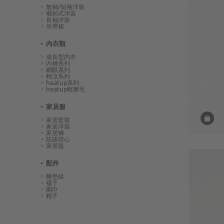
無袖/短袖洋裝
襯衫式洋裝
長袖洋裝
吊帶裙
內衣類
成長型內衣
內褲系列
網眼系列
輕涼系列
heatup系列
heatup輕磨毛
家居服
家居套裝
家居洋裝
家居褲
防踢背心
家居毯
配件
睡墊組
襪子
圍巾
帽子