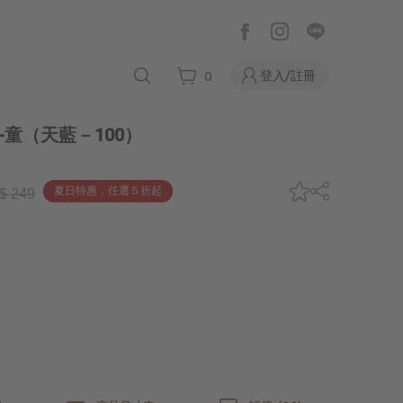
登入/註冊
0
-童
（天藍－100）
夏日特惠．任選５折起
$ 249