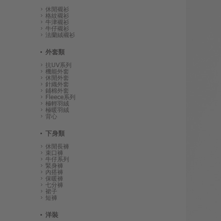
休閒襯衫
格紋襯衫
牛津襯衫
牛仔襯衫
法蘭絨襯衫
外套類
抗UV系列
機能外套
休閒外套
針織外套
鋪棉外套
Fleece系列
極輕羽絨
極暖羽絨
背心
下身類
休閒長褲
束口褲
牛仔系列
緊身褲
內搭褲
保暖褲
七分褲
裙子
短褲
洋裝