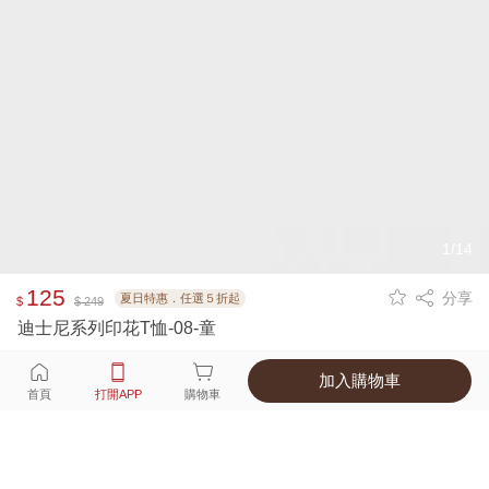
1/14
125
分享
夏日特惠．任選５折起
$
$ 249
迪士尼系列印花T恤-08-童
加入購物車
選擇
顏色 尺寸
首頁
打開APP
購物車
1種顏色
付款
超商取貨付款 ‧ 信用卡 ‧ LINE Pay