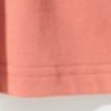
99
$ 149
$