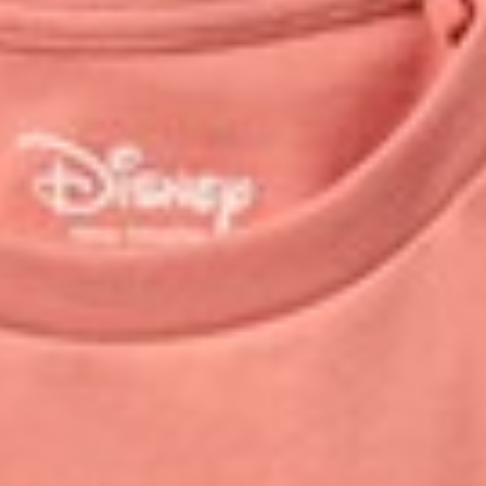
125
$ 249
$