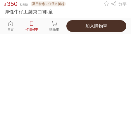
350
分享
夏日特惠．任選５折起
$
$ 550
彈性牛仔工裝束口褲-童
加入購物車
選擇
顏色 尺寸
首頁
打開APP
購物車
1種顏色
付款
超商取貨付款 ‧ 信用卡 ‧ LINE Pay
運費
父親節限定！超商取貨滿588免運費
打開APP
詳情
產地 ‧ 材質 ‧ 特色
真人試穿輕鬆選碼
商品尺寸表
商品評價（214）
查看全部
訂單後四碼：
8799
有型，好看好穿