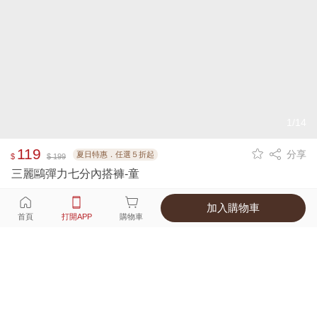
1/14
119
分享
夏日特惠．任選５折起
$
$ 199
三麗鷗彈力七分內搭褲-童
加入購物車
選擇
顏色 尺寸
首頁
打開APP
購物車
2種顏色
付款
超商取貨付款 ‧ 信用卡 ‧ LINE Pay
運費
父親節限定！超商取貨滿588免運費
打開APP