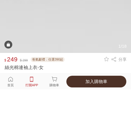
1/18
249
分享
爸氣獻禮．任選390起
$
$ 299
絲光棉連袖上衣-女
加入購物車
選擇
顏色 尺寸
首頁
打開APP
購物車
8種顏色
付款
超商取貨付款 ‧ 信用卡 ‧ LINE Pay
運費
父親節限定！超商取貨滿588免運費
打開APP
詳情
產地 ‧ 材質 ‧ 特色