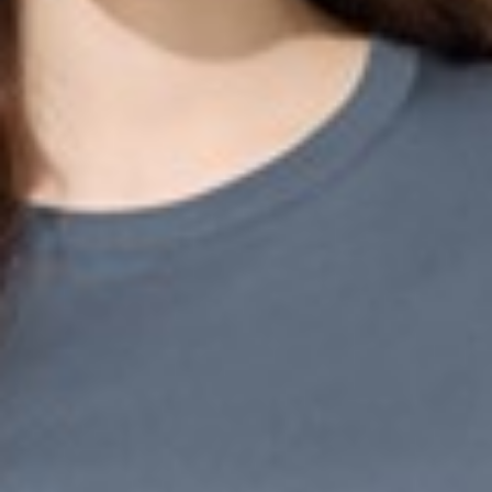
249
$ 299
$