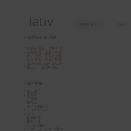
WOMEN
MEN
女裝新品 ＆ 熱銷
父親節限定．3件588元
爸氣獻禮．任選390起
夏日特惠．任選５折起
涼夏推薦．任選149起
舒適體驗．2件88折起
秋上新．任選88折起
聯名授權
迪士尼
史努比
三麗鷗
米飛兔
兔子便利商店
S.W.SMILEY
PEKO
貓福珊迪
蠟筆小新
大人的圖鑑
LINE FRIENDS minini