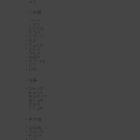
背心
下身類
九分褲
西裝褲
休閒長褲
束口褲
牛仔系列
寬褲
工裝系列
緊身褲
內搭褲
保暖褲
七/八分褲
裙子
短褲
洋裝
短袖洋裝
Bra洋裝
襯衫式洋裝
無袖洋裝
吊帶裙
長袖洋裝
內衣類
無鋼圈內衣
內褲系列
Bra系列
背心