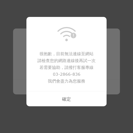
溫馨提醒
很抱歉，目前無法連線至網站
請檢查您的網路連線後再試一次
商品已下架
若需要協助，請撥打客服專線
03-2866-836
我們會盡力為您服務
確定
確定