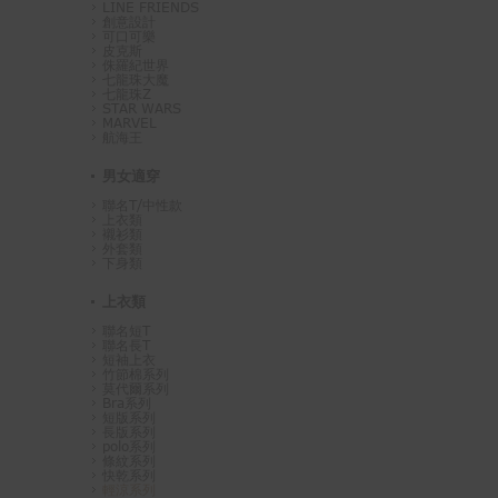
LINE FRIENDS
創意設計
可口可樂
皮克斯
侏羅紀世界
七龍珠大魔
七龍珠Z
STAR WARS
MARVEL
航海王
男女適穿
聯名T/中性款
上衣類
襯衫類
外套類
下身類
上衣類
聯名短T
聯名長T
短袖上衣
竹節棉系列
莫代爾系列
Bra系列
短版系列
長版系列
polo系列
條紋系列
快乾系列
輕涼系列