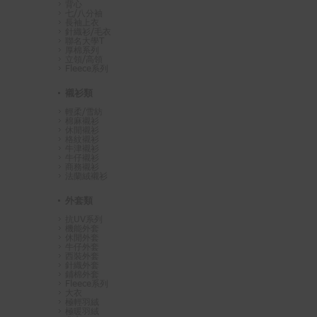
背心
七/八分袖
長袖上衣
針織衫/毛衣
聯名大學T
厚棉系列
立領/高領
Fleece系列
襯衫類
輕柔/雪紡
棉麻襯衫
休閒襯衫
格紋襯衫
牛津襯衫
牛仔襯衫
商務襯衫
法蘭絨襯衫
外套類
抗UV系列
機能外套
休閒外套
牛仔外套
西裝外套
針織外套
鋪棉外套
Fleece系列
大衣
極輕羽絨
極暖羽絨