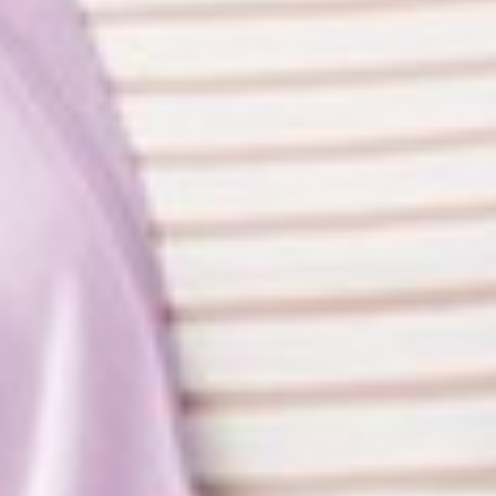
266
$ 299
$