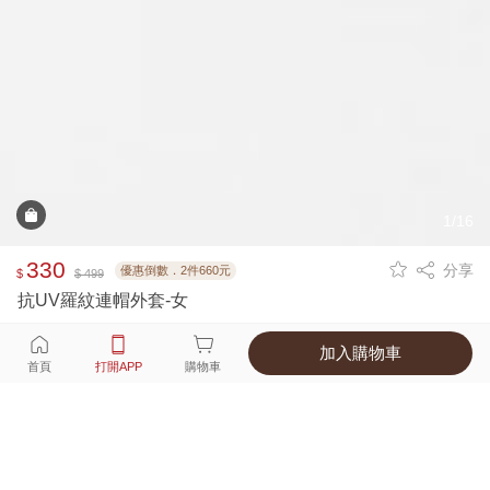
1/16
330
分享
優惠倒數．2件660元
$
$ 499
抗UV羅紋連帽外套-女
加入購物車
選擇
顏色 尺寸
首頁
打開APP
購物車
3種顏色
付款
超商取貨付款 ‧ 信用卡 ‧ LINE Pay
運費
父親節限定！超商取貨滿588免運費
打開APP