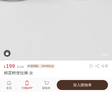
1/23
199
分享
舒適體驗．2件88折起
$
$ 249
棉質輕便短褲-女
加入購物車
選擇
顏色 尺寸
首頁
打開APP
購物車
7種顏色
付款
超商取貨付款 ‧ 信用卡 ‧ LINE Pay