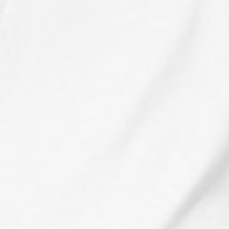
290
$ 299
$