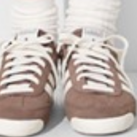
55
$ 59
$