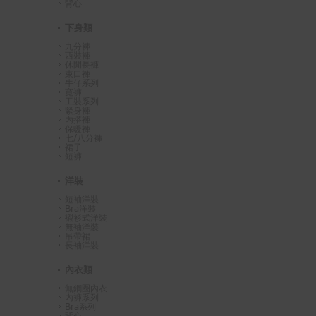
背心
下身類
九分褲
西裝褲
休閒長褲
束口褲
牛仔系列
寬褲
工裝系列
緊身褲
內搭褲
保暖褲
七/八分褲
裙子
短褲
洋裝
短袖洋裝
Bra洋裝
襯衫式洋裝
無袖洋裝
吊帶裙
長袖洋裝
內衣類
無鋼圈內衣
內褲系列
Bra系列
背心