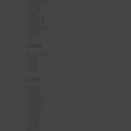
LINE FRIENDS
創意設計
可口可樂
皮克斯
侏羅紀世界
七龍珠大魔
七龍珠Z
STAR WARS
MARVEL
航海王
男女適穿
聯名T/中性款
上衣類
襯衫類
外套類
下身類
上衣類
聯名短T
聯名長T
短袖上衣
竹節棉系列
莫代爾系列
Bra系列
短版系列
長版系列
polo系列
條紋系列
快乾系列
輕涼系列