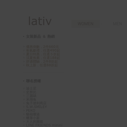
WOMEN
MEN
女裝新品 ＆ 熱銷
優惠倒數．2件660元
爸氣獻禮．任選490起
夏日特惠．任選５折起
涼夏推薦．任選188起
舒適體驗．2件8折起
秋上新．任選88折起
聯名授權
迪士尼
史努比
三麗鷗
米飛兔
兔子便利商店
S.W.SMILEY
PEKO
貓福珊迪
蠟筆小新
大人的圖鑑
LINE FRIENDS minini