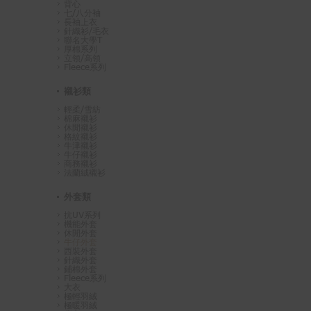
背心
七/八分袖
長袖上衣
針織衫/毛衣
聯名大學T
厚棉系列
立領/高領
Fleece系列
襯衫類
輕柔/雪紡
棉麻襯衫
休閒襯衫
格紋襯衫
牛津襯衫
牛仔襯衫
商務襯衫
法蘭絨襯衫
外套類
抗UV系列
機能外套
休閒外套
牛仔外套
西裝外套
針織外套
鋪棉外套
Fleece系列
大衣
極輕羽絨
極暖羽絨