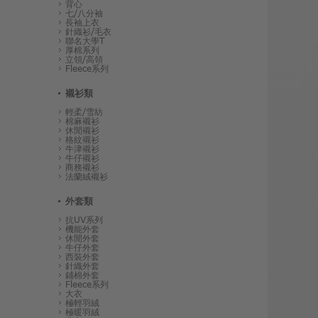
背心
七/八分袖
長袖上衣
針織衫/毛衣
聯名大學T
厚棉系列
立領/高領
Fleece系列
襯衫類
輕柔/雪紡
棉麻襯衫
休閒襯衫
格紋襯衫
牛津襯衫
牛仔襯衫
商務襯衫
法蘭絨襯衫
外套類
抗UV系列
機能外套
休閒外套
牛仔外套
西裝外套
針織外套
鋪棉外套
Fleece系列
大衣
極輕羽絨
極暖羽絨