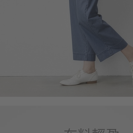
330
$
$ 499