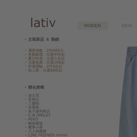
WOMEN
MEN
女裝新品 ＆ 熱銷
優惠倒數．2件660元
爸氣獻禮．任選490起
夏日特惠．任選５折起
涼夏推薦．任選188起
舒適體驗．2件8折起
秋上新．任選88折起
聯名授權
迪士尼
史努比
三麗鷗
米飛兔
兔子便利商店
S.W.SMILEY
PEKO
貓福珊迪
蠟筆小新
大人的圖鑑
LINE FRIENDS minini