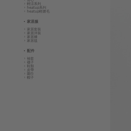
輕涼系列
heatup系列
heatup輕磨毛
家居服
家居套裝
家居洋裝
家居褲
家居毯
配件
袖套
襪子
鞋類
皮帶
圍巾
帽子