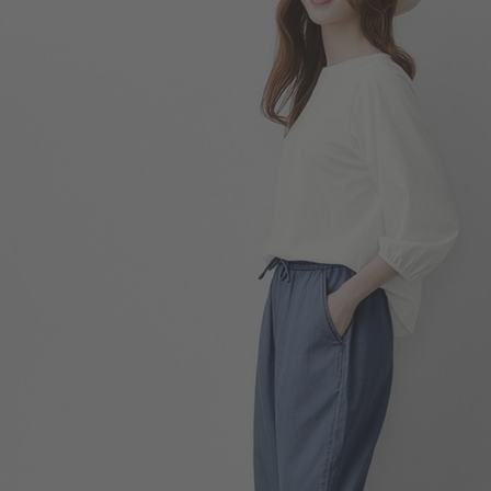
299
$
$ 399