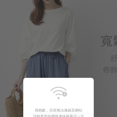
299
$
$ 399
很抱歉，目前無法連線至網站
330
$
$ 499
請檢查您的網路連線後再試一次