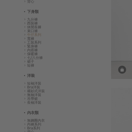
背心
下身類
九分褲
西裝褲
休閒長褲
束口褲
牛仔系列
寬褲
工裝系列
緊身褲
內搭褲
保暖褲
七/八分褲
裙子
短褲
洋裝
短袖洋裝
Bra洋裝
襯衫式洋裝
無袖洋裝
吊帶裙
長袖洋裝
內衣類
無鋼圈內衣
內褲系列
Bra系列
背心