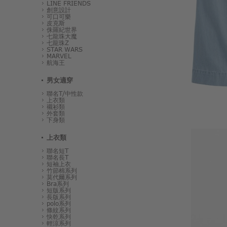
LINE FRIENDS
創意設計
可口可樂
皮克斯
侏羅紀世界
七龍珠大魔
七龍珠Z
STAR WARS
MARVEL
航海王
男女適穿
聯名T/中性款
上衣類
襯衫類
外套類
下身類
上衣類
聯名短T
聯名長T
短袖上衣
竹節棉系列
莫代爾系列
Bra系列
短版系列
長版系列
polo系列
條紋系列
快乾系列
輕涼系列