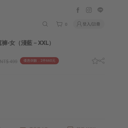
登入/註冊
0
褲-女
（淺藍－XXL）
優惠倒數．2件660元
NT$ 499