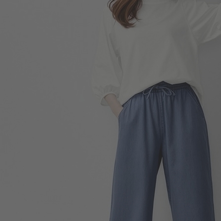
299
$
$ 399
330
$
$ 499