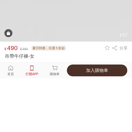
1/17
490
分享
夏日特惠．任選５折起
$
$ 890
吊帶牛仔褲-女
加入購物車
選擇
顏色 尺寸
首頁
打開APP
購物車
2種顏色
付款
超商取貨付款 ‧ 信用卡 ‧ LINE Pay
運費
優惠倒數！超商取貨滿588免運費
打開APP
詳情
產地 ‧ 材質 ‧ 特色