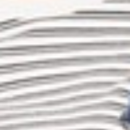
290
$ 299
$