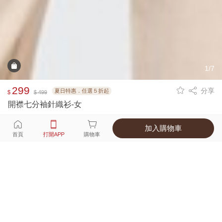
1/7
299
分享
夏日特惠．任選５折起
$
$ 499
開襟七分袖針織衫-女
加入購物車
選擇
顏色 尺寸
首頁
打開APP
購物車
1種顏色
付款
超商取貨付款 ‧ 信用卡 ‧ LINE Pay
運費
優惠倒數！超商取貨滿588免運費
打開APP
詳情
產地 ‧ 材質 ‧ 特色