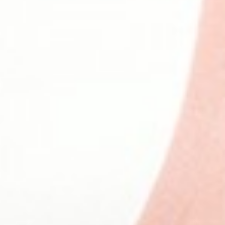
119
$ 149
$
119
$ 149
$