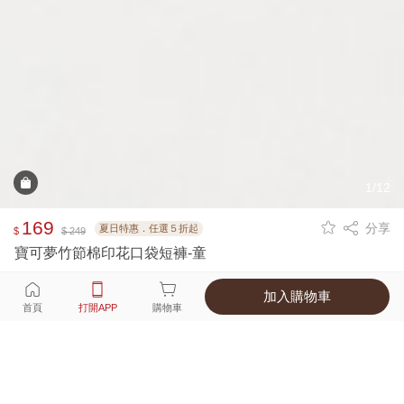
1/12
169
分享
夏日特惠．任選５折起
$
$ 249
寶可夢竹節棉印花口袋短褲-童
加入購物車
選擇
顏色 尺寸
首頁
打開APP
購物車
1種顏色
付款
超商取貨付款 ‧ 信用卡 ‧ LINE Pay