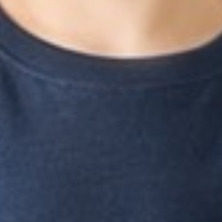
169
$ 249
$